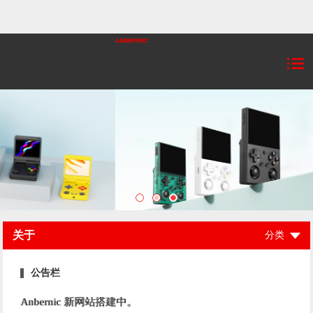
关于
分类
公告栏
Anbernic 新网站搭建中。