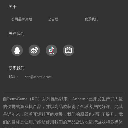
关于
公司品牌介绍
公告栏
联系我们
关注我们
联系我们
邮箱：
win@anbernic.com
自RetroGame（RG）系列推出以来，Anbernic已开发生产了大量
的便携式游戏机产品，并以高品质获得了全球客户的好评。尤其
是近年来，随着开源社区的发展，我们的愿景也得到了提升。我
们的目标是让用户能够使用我们的产品舒适地运行游戏和多媒体