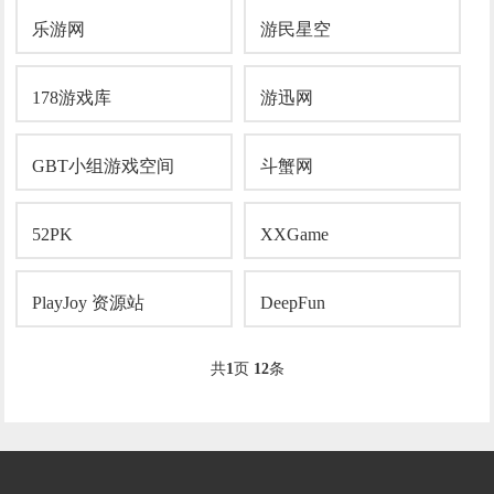
乐游网
游民星空
178游戏库
游迅网
GBT小组游戏空间
斗蟹网
52PK
XXGame
PlayJoy 资源站
DeepFun
共
1
页
12
条